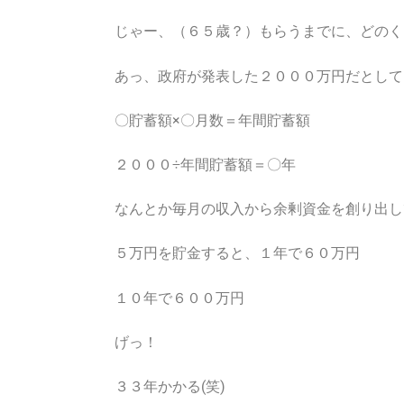
じゃー、（６５歳？）もらうまでに、どのく
あっ、政府が発表した２０００万円だとして
〇貯蓄額×〇月数＝年間貯蓄額
２０００÷年間貯蓄額＝〇年
なんとか毎月の収入から余剰資金を創り出し
５万円を貯金すると、１年で６０万円
１０年で６００万円
げっ！
３３年かかる(笑)